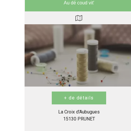
Au dé coud vit'
La Croix d'Aubugues
15130 PRUNET