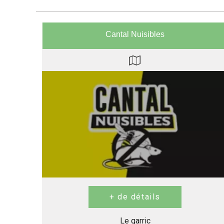
Cantal Nuisibles
Le garric