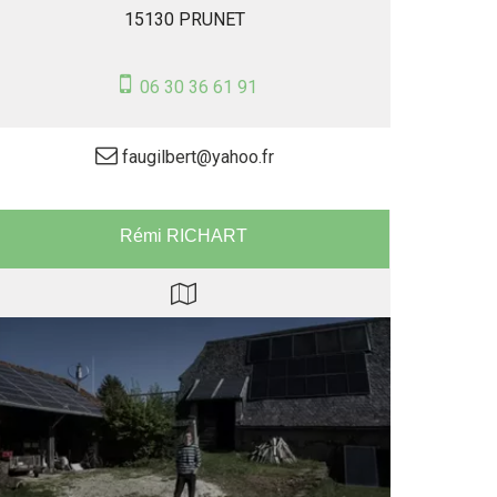
15130 PRUNET
06 30 36 61 91
faugilbert@yahoo.fr
Rémi RICHART