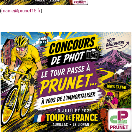
(
mairie@prunet15.fr
)