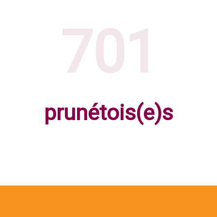
701
prunétois(e)s